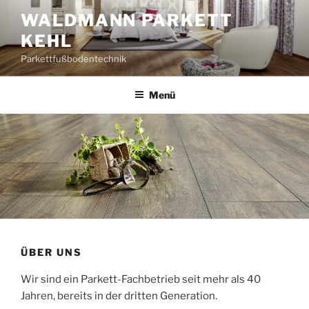
Zum
WALDMANN PARKETT
Inhalt
KEHL
springen
Parkettfußbodentechnik
Menü
ÜBER UNS
Wir sind ein Parkett-Fachbetrieb seit mehr als 40
Jahren, bereits in der dritten Generation.